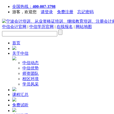
全国热线：
400-007-3798
游客，欢迎您
请登录
免费注册
忘记密码
中信会计官网
|
中信学历官网
|
在线报名
|
网站地图
首页
关于中信
中信动态
中信优势
师资团队
校区环境
学员风采
课程汇总
免费试听