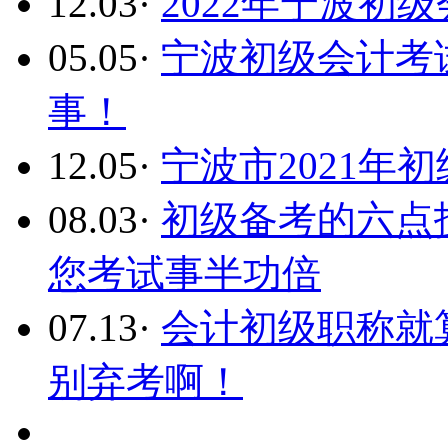
12.03
·
2022年宁波初
05.05
·
宁波初级会计考
事！
12.05
·
宁波市2021年
08.03
·
初级备考的六点技
您考试事半功倍
07.13
·
会计初级职称就
别弃考啊！